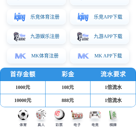
张伟丽肘部骨刺切除手术完
成，UFC卫冕战推迟至11月
2026-06-12 15:04
40 次阅读
首页
/
体育焦点
综合格斗界传来一则令中国拳迷颇为关注的消息：现
任UFC女子草量级冠军张伟丽已于近日成功接受了肘
部骨刺切除手术。据其团队透露，这次手术旨在彻底
解决长期困扰她训练的肘部伤病问题。受此影响，原
定于下半年举行的UFC卫冕战将被迫推迟，预计调整
至11月进行。这位中国格斗女王的新一轮征程，也因
此增添了几分悬念。