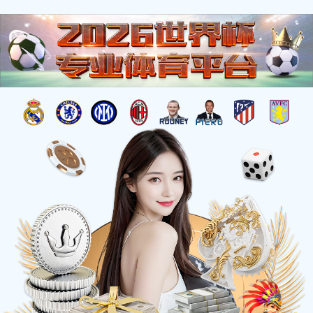
立即注册
米兰游戏
带您畅享全球体育盛
事
专业平台，数据精准，
高清直播
覆盖热门体育项
目。
聚焦足球、篮球、电竞等赛事，
每日内容实时更
新
。
极速访问
下载APP